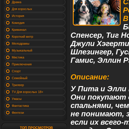
С
Драма
Р
Для взрослых
История
В
Комедия
Б
Криминал
Спенсер, Тиг Н
Короткий метр
Джули Хэгерти
Мелодрамы
Шлезингер, Гу
Музыкальный
Мистика
Гамис, Эллин Р
Приключения
Спорт
Описание:
Семейный
Трилеер
У Пита и Элли 
TV Для взрослых 18+
Они покупают 
Ужасы
спальнями, чем
Фантастика
не понимают, 
Фентези
если их всего-
ТОП ПРОСМОТРОВ