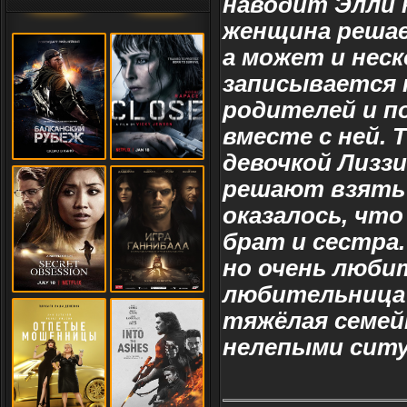
наводит Элли 
женщина решае
а может и нес
записывается 
родителей и п
вместе с ней. 
девочкой Лизз
решают взять к
оказалось, что
брат и сестра.
но очень любит
любительница
тяжёлая семей
нелепыми ситу