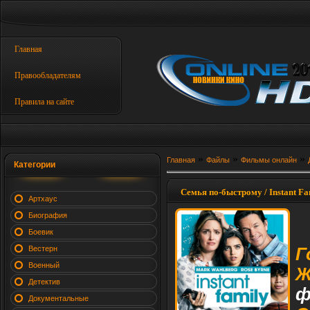
Главная
Правообладателям
Правила на сайте
»
»
»
Главная
Файлы
Фильмы онлайн
Категории
Семья по-быстрому / Instant Fa
Артхаус
Биография
Боевик
Вестерн
Г
Военный
Ж
Детектив
ф
Документальные