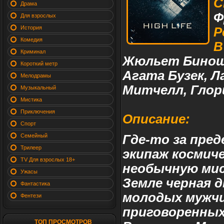
С
Драма
Ф
Для взрослых
История
Р
Комедия
В
Криминал
Жюльет Бинош,
Короткий метр
Агата Бузек, Л
Мелодрамы
Митчелл, Глор
Музыкальный
Мистика
Приключения
Описание:
Спорт
Семейный
Где-то за пре
Трилеер
экипаж космич
TV Для взрослых 18+
необычную мис
Ужасы
Земле черная д
Фантастика
молодых мужчи
Фентези
приговоренных
ТОП ПРОСМОТРОВ