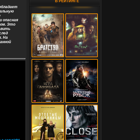
В РЕЙТИНГЕ
 обладает
иальную
е
и опасная
юм. Это
авить
след
. На
манной