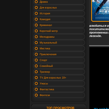
Драма
Для взрослых
История
Комедия
Криминал
влюбиться в
похитителей,
Короткий метр
протяжении 
легенде.
Мелодрамы
Музыкальный
Мистика
Приключения
Спорт
Семейный
Трилеер
TV Для взрослых 18+
Ужасы
Фантастика
Фентези
ТОП ПРОСМОТРОВ