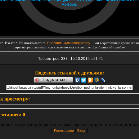
? Изъято? Не показывает? ::
:: он в кратчайшие сроки все и
Сообщить администратору
зарегистрированным пользователям нажать кнопку: Сообщить об ошибке
Просмотров: 337 | 15.10.2019 в 21:41
Поделись ссылкой с друзьями:
Поделиться…
к просмотру:
ентариев
:
0
авлять комментарии могут только зарегистрированные пользоват
[
|
]
Регистрация
Вход