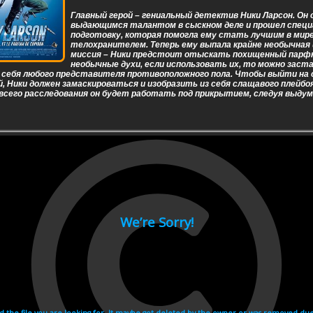
Главный герой – гениальный детектив Ники Ларсон. Он
выдающимся талантом в сыскном деле и прошел спец
подготовку, которая помогла ему стать лучшим в мир
телохранителем. Теперь ему выпала крайне необычная 
миссия – Ники предстоит отыскать похищенный парф
необычные духи, если использовать их, то можно заст
 себя любого представителя противоположного пола. Чтобы выйти на 
 Ники должен замаскироваться и изобразить из себя слащавого плейбоя
всего расследования он будет работать под прикрытием, следуя выду