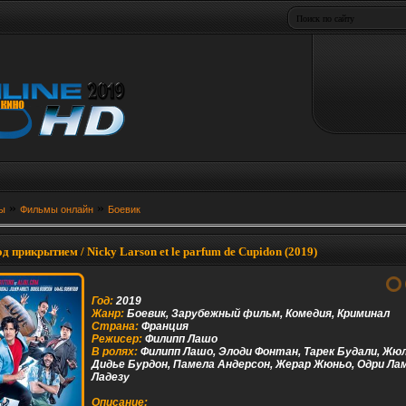
»
»
ы
Фильмы онлайн
Боевик
д прикрытием / Nicky Larson et le parfum de Cupidon (2019)
Год:
2019
Жанр:
Боевик, Зарубежный фильм, Комедия, Криминал
Страна:
Франция
Режисер:
Филипп Лашо
В ролях:
Филипп Лашо, Элоди Фонтан, Тарек Будали, Жю
Дидье Бурдон, Памела Андерсон, Жерар Жюньо, Одри Ла
Ладезу
Описание: