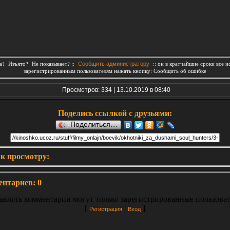
? Изъято? Не показывает? ::
:: он в кратчайшие сроки все и
Сообщить администратору
зарегистрированным пользователям нажать кнопку: Сообщить об ошибке
Просмотров: 334 | 13.10.2019 в 08:40
Поделись ссылкой с друзьями:
Поделиться…
к просмотру:
ентариев
:
0
авлять комментарии могут только зарегистрированные пользоват
[
|
]
Регистрация
Вход