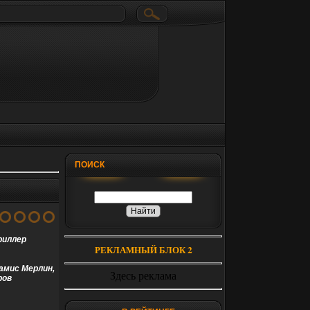
ПОИСК
риллер
РЕКЛАМНЫЙ БЛОК 2
амис Мерлин,
Здесь реклама
ров