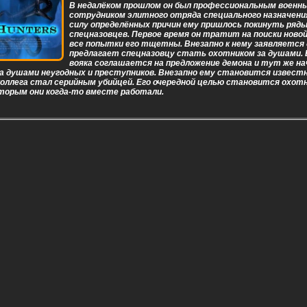
В недалёком прошлом он был профессиональным военн
сотрудником элитного отряда специального назначения
силу определённых причин ему пришлось покинуть ряд
спецназовцев. Первое время он тратит на поиски новой
все попытки его тщетны. Внезапно к нему заявляется 
предлагает спецназовцу стать охотником за душами.
вояка соглашается на предложение демона и тут же н
а душами неугодных и преступников. Внезапно ему становится известн
оллега стал серийным убийцей. Его очередной целью становится охотн
оторым они когда-то вместе работали.