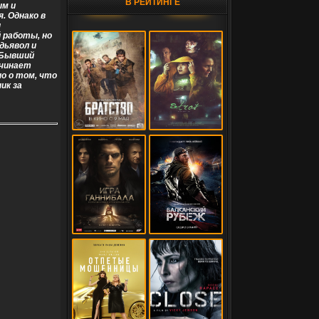
В РЕЙТИНГЕ
ым и
. Однако в
ы
 работы, но
дьявол и
 Бывший
ачинает
о о том, что
ик за