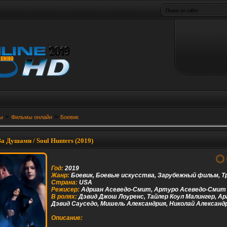
»
»
ы
Фильмы онлайн
Боевик
а Душами / Soul Hunters (2019)
Год:
2019
Жанр:
Боевик, Боевые искусства, Зарубежный фильм, Т
Страна:
USA
Режисер:
Адриан Асеведо-Смит, Артуро Асеведо-Смит
В ролях:
Дэвид Джош Лоуренс, Тайлер Коул Малингер, Ар
Дэвид Сауседо, Мишель Александрия, Николай Александ
Описание: