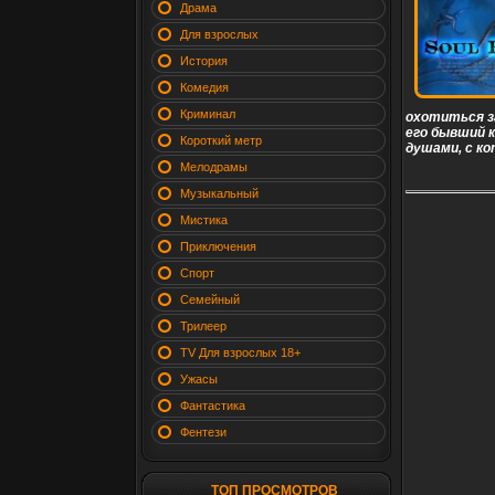
Драма
Для взрослых
История
Комедия
Криминал
охотиться з
его бывший к
Короткий метр
душами, с к
Мелодрамы
Музыкальный
Мистика
Приключения
Спорт
Семейный
Трилеер
TV Для взрослых 18+
Ужасы
Фантастика
Фентези
ТОП ПРОСМОТРОВ