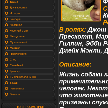
Ф
Драма
С
Для взрослых
История
К
Комедия
Р
Криминал
В ролях:
Джош Г
Короткий метр
Прескотт, Мар
Мелодрамы
Гилпин, Эбби Р
Музыкальный
Мистика
Джейк Мэнли, Д
Приключения
Спорт
Описание:
Семейный
Трилеер
Жизнь собаки 
TV Для взрослых 18+
примечательно
Ужасы
человек. Неко
Фантастика
что животные 
Фентези
призваны служ
ТОП ПРОСМОТРОВ