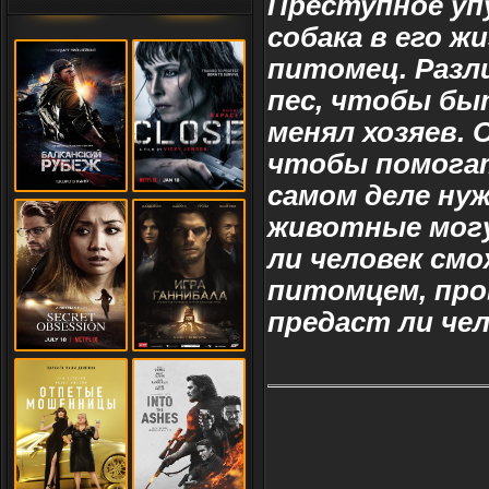
Преступное уп
собака в его ж
питомец. Разл
пес, чтобы бы
менял хозяев. 
чтобы помогат
самом деле ну
животные могу
ли человек см
питомцем, пров
предаст ли чел