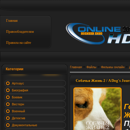
Главная
Правообладателям
Правила на сайте
»
»
»
Главная
Файлы
Фильмы онлайн
Категории
Собачья Жизнь 2 / A Dog's Jour
Артхаус
Биография
Боевик
Вестерн
Г
Военный
Ж
Детектив
П
Документальные